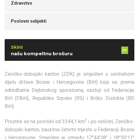
Zdravstvo
Poslovni subjekti
Skini
našu kompeltnu brošuru
Zeničko-dobojski kanton (ZDK) je smješten u centralnom
dijelu države Bosne i Hercegovine (BiH) koja se, prema
odredbama Dejtonskog sporazuma, sastoji od Federacije
BiH (FBiH), Republike Srpske (RS) i Brčko Distrikta (BD
BiH).
2
Prostire se na površini od 3344,1 km
i po veličini, Zeničko-
dobojski kanton, zauzima četvrto mjesto u Federaciji Bosne
i Hercegovine. Smješten je između 17°44'38" i 18°50'11"