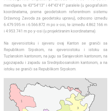
meridijana, te 43°54'13" i 44°43'41" paralele (u geografskim
koordinatama, prema geodetskom referentnom sistemu
Državnog Zavoda za geodetsku upravu), odnosno između
6.479.595 m i 6.566.872 m po x-osi, te između 4.862.166 m
i 4.953.741 m po y-osi (u projektiranim koordinatama).
Na sjeveroistoku i sjeveru ovaj Kanton se graniči sa
Republikom Srpskom, na sjeveroistoku i istoku sa
Tuzlanskim kantonom, na jugu sa Sarajevskim kantonom, na
jugozapadu i zapadu sa Srednjobosanskim kantonom, a na
istoku se graniči sa Republikom Srpskom.