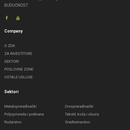
BUDUĆNOST
Company
O ZDK
ZA INVESTITORE
SEKTORI
POSLOVNE ZONE
OSTALE USLUGE
Sektori
Metaloprerađivački
Drvoprerađivački
Poljoprivreda i prehrana
Tekstil, koža i obuća
Rudarstvo
Građevinarstvo